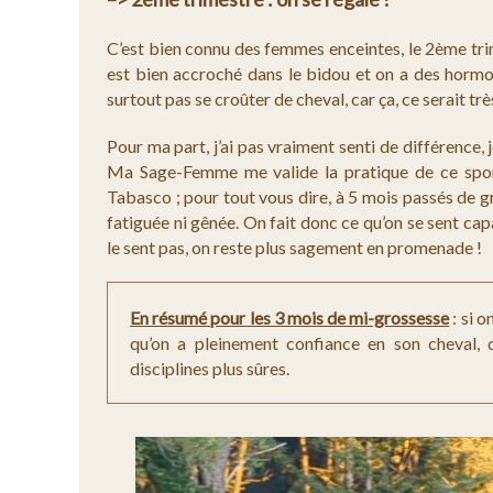
C’est bien connu des femmes enceintes, le 2ème trim
est bien accroché dans le bidou et on a des hormone
surtout pas se croûter de cheval, car ça, ce serait tr
Pour ma part, j’ai pas vraiment senti de différence,
Ma Sage-Femme me valide la pratique de ce sport
Tabasco ; pour tout vous dire, à 5 mois passés de g
fatiguée ni gênée. On fait donc ce qu’on se sent capa
le sent pas, on reste plus sagement en promenade !
En résumé pour les 3 mois de mi-grossesse
: si 
qu’on a pleinement confiance en son cheval, q
disciplines plus sûres.