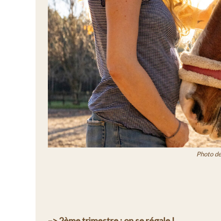
Photo de
–> 2ème trimestre : on se régale !