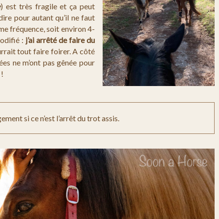
e
) est très fragile et ça peut
dire pour autant qu’il ne faut
me fréquence, soit environ 4-
odifié :
j’ai arrêté de faire du
rait tout faire foirer. A côté
sées ne m’ont pas gênée pour
 !
ment si ce n’est l’arrêt du trot assis.