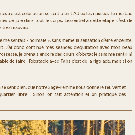
estre est celui où on se sent bien ! Adieu les nausées, le morbac
s de joie dans tout le corps. L’essentiel à cette étape, c’est de
ès très mauvais.
 je me sentais « normale », sans même la sensation d’être enceinte.
. J’ai donc continué mes séances d’équitation avec mon beau
rossesse, je prenais encore des cours d’obstacle sans me sentir ni
ble de faire : l’obstacle avec Tabs c’est de la rigolade, mais si on
on se sent bien, que notre Sage-Femme nous donne le feu vert et
uartier libre ! Sinon, on fait attention et on pratique des