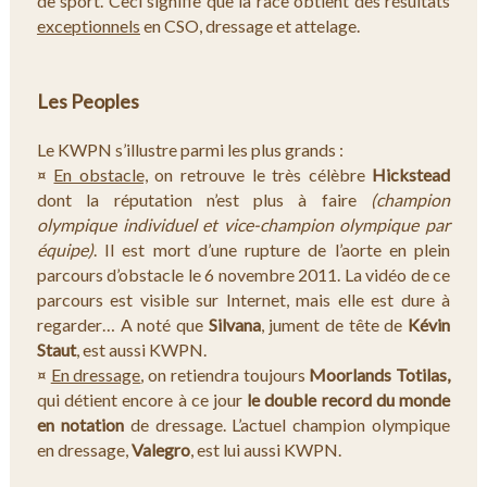
de sport. Ceci signifie que la race obtient des résultats
exceptionnels
en CSO, dressage et attelage.
Les Peoples
Le KWPN s’illustre parmi les plus grands :
¤
En obstacle,
on retrouve le très célèbre
Hickstead
dont la réputation n’est plus à faire
(champion
olympique individuel et vice-champion olympique par
équipe)
. Il est mort d’une rupture de l’aorte en plein
parcours d’obstacle le 6 novembre 2011. La vidéo de ce
parcours est visible sur Internet, mais elle est dure à
regarder… A noté que
Silvana
, jument de tête de
Kévin
Staut
, est aussi KWPN.
¤
En dressage
, on retiendra toujours
Moorlands Totilas,
qui détient encore à ce jour
le double record du monde
en notation
de dressage. L’actuel champion olympique
en dressage,
Valegro
, est lui aussi KWPN.